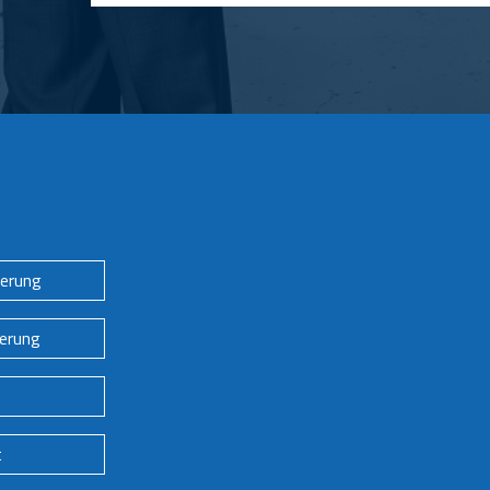
herung
herung
t