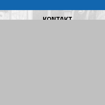
KONTAKT
HANKE + KRACHT
Versicherungsmakler GmbH
Drususallee 81
41460 Neuss
Telefon: 02131 - 708 64 - 10
Telefax: 02131 - 708 64 - 80
E-Mail:
info@hanke-kracht.de
Niederlassung Sauerland
Hellweg Forum 1
59469 Ense