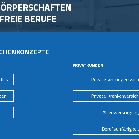
 KÖRPERSCHAFTEN
FREIE BERUFE
NCHENKONZEPTE
PRIVATKUNDEN
chts
Private Vermögenssic
ter
Private Krankenversic
Altersversorgung
Berufsunfähigkei